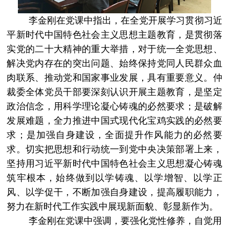
李金刚在党课中指出，在全党开展学习贯彻习近
平新时代中国特色社会主义思想主题教育，是贯彻落
实党的二十大精神的重大举措，对于统一全党思想、
解决党内存在的突出问题、始终保持党同人民群众血
肉联系、推动党和国家事业发展，具有重要意义。仲
裁委全体党员干部要深刻认识开展主题教育，是坚定
政治信念，用科学理论凝心铸魂的必然要求；是破解
发展难题，全力推进中国式现代化宝鸡实践的必然要
求；是加强自身建设，全面提升作风能力的必然要
求。切实把思想和行动统一到党中央决策部署上来，
坚持用习近平新时代中国特色社会主义思想凝心铸魂
筑牢根本，始终做到以学铸魂、以学增智、以学正
风、以学促干，不断加强自身建设，提高履职能力，
努力在新时代工作实践中展现新面貌、彰显新作为。
李金刚在党课中强调，要强化党性修养，自觉用