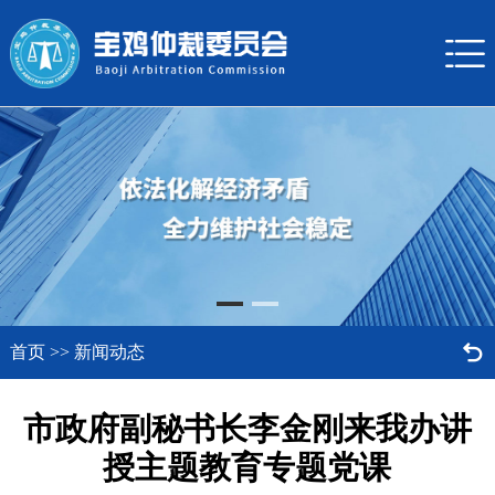


首页
>>
新闻动态
市政府副秘书长李金刚来我办讲
授主题教育专题党课