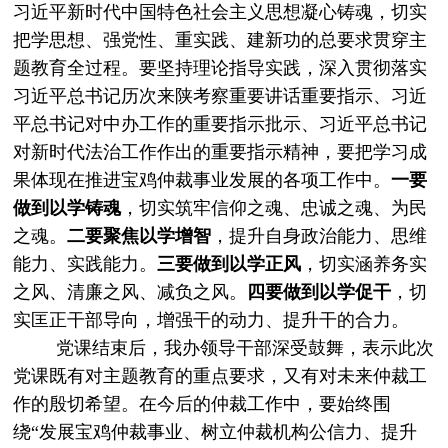
习近平新时代中国特色社会主义思想凝心铸魂，切实
把学思想、强党性、重实践、建新功的总要求贯穿主
题教育全过程。要坚持理论指导实践，深入贯彻落实
习近平总书记历次来陕考察重要讲话重要指示、习近
平总书记对中办工作的重要指示批示、习近平总书记
对新时代法治工作作出的重要指示精神，
要把学习成
果体现在推进宝鸡仲裁事业发展的各项工作中
。
一要
做到以学铸魂
，切实筑牢信仰之魂、忠诚之魂、为民
之魂。
二要聚焦以学增智
，提升自身政治能力、思维
能力、实践能力。
三要做到以学正风
，切实涵养务实
之风、清廉之风、减负之风。
四要做到以学促干
，切
实匡正干部导向，增强干的动力、提升干的合力。
党课结束后，我办领导干部深受鼓舞，表示此次
党课既有对主题教育的重点要求，又有对未来仲裁工
作的殷切希望。在今后的仲裁工作中，要始终围
绕
“发展宝鸡仲裁事业、树立仲裁机构公信力、提升