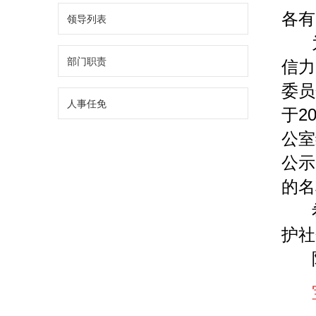
各有
领导列表
部门职责
信力
委员
人事任免
于2
公室
公示
的名
护社